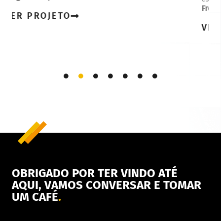
Freelancer
Sav
VER PROJETO
V
OBRIGADO POR TER VINDO ATÉ
AQUI, VAMOS CONVERSAR E TOMAR
UM CAFÉ
.